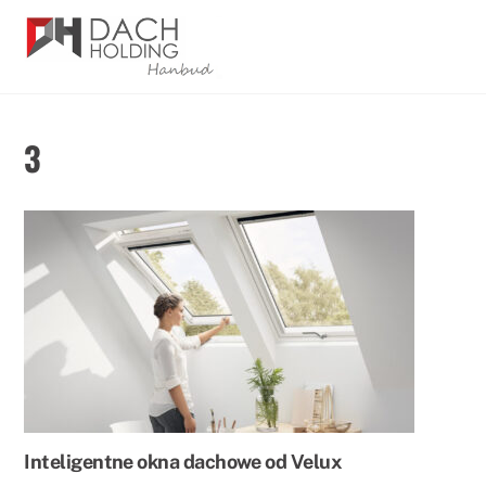
Skip
Men
to
content
3
Inteligentne okna dachowe od Velux