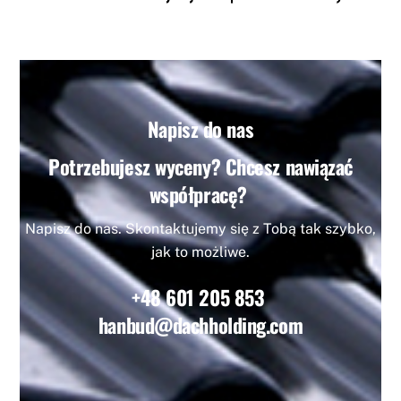
Napisz do nas
Potrzebujesz wyceny? Chcesz nawiązać
współpracę?
Napisz do nas. Skontaktujemy się z Tobą tak szybko,
jak to możliwe.
+48 601 205 853
hanbud@dachholding.com