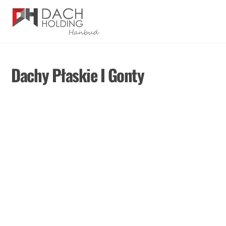
Skip
Men
to
content
Dachy Płaskie I Gonty