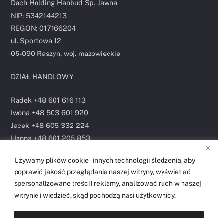
Dach Holding Hanbud Sp. Jawna
NIP: 5342144213
REGON: 017166204
ul. Sportowa 12
05-090 Raszyn, woj. mazowieckie
DZIAŁ HANDLOWY
Radek +48 601 616 113
Iwona +48 503 601 920
Jacek +48 605 332 224
Hanna +48 601 205 853
Emilia +48 691 785 024
Używamy plików cookie i innych technologii śledzenia, aby
poprawić jakość przeglądania naszej witryny, wyświetlać
Email:
hanbud@dachholding.com
spersonalizowane treści i reklamy, analizować ruch w naszej
witrynie i wiedzieć, skąd pochodzą nasi użytkownicy.
Polityka prywatności